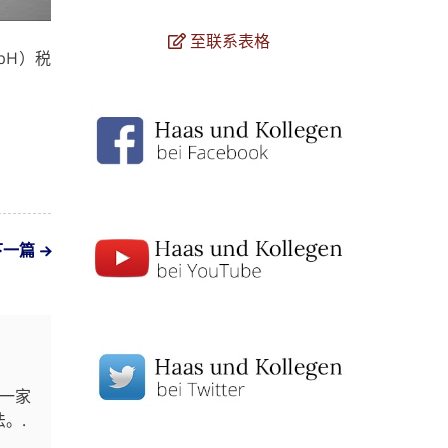
至联系表格
mbH）税
下一篇
恩一家
。.