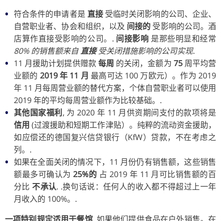
符合条件的申请者是
直接
受临时关闭影响的公司、企业、
自营职业者、协会和组织，以及
间接的
受影响的公司。酒
店算作直接受影响的公司。.
间接影响
是那些明显和经常
80% 的销售额来自
直接
受关闭措施影响的公司实现
.
11 月援助计划提供赠款
每周
的关闭，金额为
75
周平均营
业额的
2019 年 11 月
最高可达 100 万欧元）。作为 2019
年 11 月每周营业额的替代方案，个体自营职业者可以使用
2019 年的平均每周营业额作为比较基础。.
其他国家福利
, 为 2020 年 11 月供资期间支付的款项将是
信用
(过渡援助和短期工作津贴）。纯粹的流动资金援助，
如应偿还的德国复兴信贷银行（KfW）贷款，不在考虑之
列。.
如果在全面关闭的情况下，11 月份仍有销售额，这些销售
额最多可确认为
25%的
占 2019 年 11 月可比销售额的百
分比
不承认
. .换句话说：任何人的收入都不得超过上一年
月收入的 100%。.
一项特别规定适用于餐馆
, 如果他们提供食品在户外销售。在