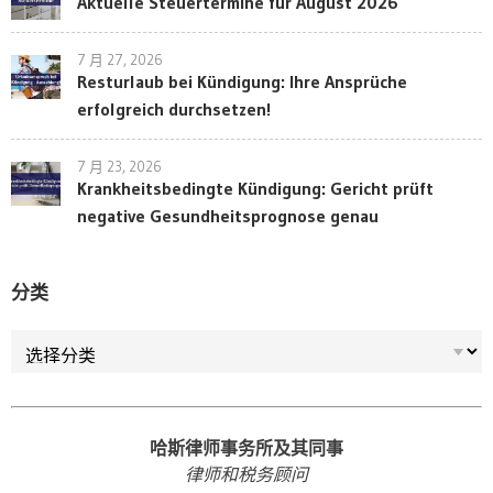
Aktuelle Steuertermine für August 2026
7 月 27, 2026
Resturlaub bei Kündigung: Ihre Ansprüche
erfolgreich durchsetzen!
7 月 23, 2026
Krankheitsbedingte Kündigung: Gericht prüft
negative Gesundheitsprognose genau
分类
分类
哈斯律师事务所及其同事
律师和税务顾问