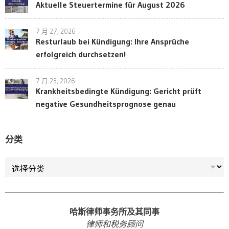
Aktuelle Steuertermine für August 2026
7 月 27, 2026
Resturlaub bei Kündigung: Ihre Ansprüche
erfolgreich durchsetzen!
7 月 23, 2026
Krankheitsbedingte Kündigung: Gericht prüft
negative Gesundheitsprognose genau
分类
分类
哈斯律师事务所及其同事
律师和税务顾问