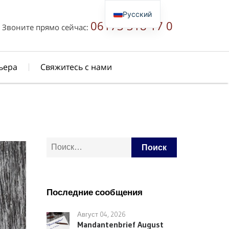
Русский
06173 318 17 0
Звоните прямо сейчас:
Deutsch
English
简体中文
ьера
Свяжитесь с нами
Найти:
Последние сообщения
Август 04, 2026
Mandantenbrief August