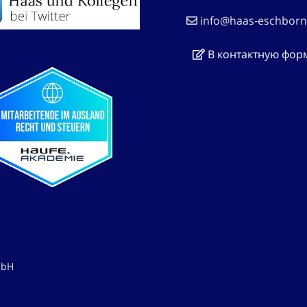
info@haas-eschborn
В контактную фор
mbH