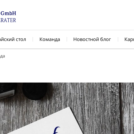
айский стол
Команда
Новостной блог
Кар
ода