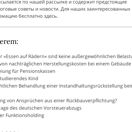
сылается по нашей рассылке и содержит предстоящие
логовые советы и новости. Для наших заинтересованных
рмацию бесплатно здесь.
derem:
für »Essen auf Rädern« sind keine außergewöhnlichen Belas
g von nachträglichen Herstellungskosten bei einem Gebäude
reiung für Pensionskassen
 studierendes Kind
htlichen Behandlung einer Instandhaltungsrückstellung be
erung von Ansprüchen aus einer Rückbauverpflichtung?
rage des deutschen Vorsteuerabzugs
er Funktionsholding