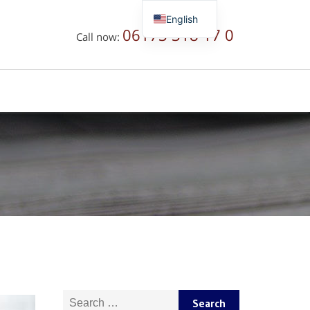
English
06173 318 17 0
Call now:
Deutsch
Русский
简体中文
Search for: