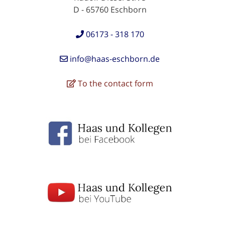
D - 65760 Eschborn
06173 - 318 170
info@haas-eschborn.de
To the contact form