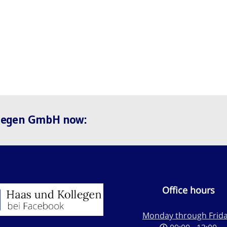
llegen GmbH now:
Office hours
Monday through Frida