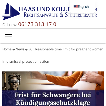
English
Deutsch
Русский
06173 318 17 0
Call now:
简体中文
Home
News
ECJ: Reasonable time limit for pregnant women
in dismissal protection action