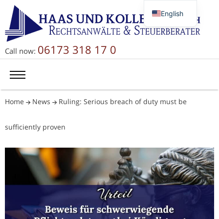
English
Deutsch
Русский
06173 318 17 0
Call now:
简体中文
Home
News
Ruling: Serious breach of duty must be
sufficiently proven