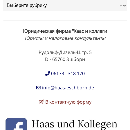
Рубрики
Юридическая фирма "Хаас и коллеги
Юристы и налоговые консультанты
Рудольф-Дизель-Штр. 5
D - 65760 Эшборн
06173 - 318 170
info@haas-eschborn.de
В контактную форму