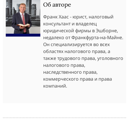
Об авторе
Франк Хаас - юрист, налоговый
консультант и владелец
юридической фирмы в Эшборне,
недалеко от Франкфурта-на-Майне.
Он специализируется во всех
областях налогового права, а
также трудового права, уголовного
налогового права,
наследственного права,
коммерческого права и права
компаний.