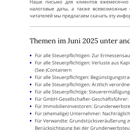
Наше письмо для клиентов ежемесячно 
налоговые даты, а также всевозможные 
читателей мы предлагаем скачать эту инфо
Themen im Juni 2025 unter an
Für alle Steuerpflichtigen: Zur Ermessens
Für alle Steuerpflichtigen: Verluste aus K
(See-)Containern
Für alle Steuerpflichtgen: Begünstigungstra
Für alle Steuerpflichtigen: Ärztlich veror
Für alle Steuerpflichtige: Steuerermäßigun
Für GmbH-Gesellschafter-Geschäftsführer: 
Für Immobilieninvestoren: Grunderwerbst
Für (ehemalige) Unternehmer: Nachträglich
Für Verwandte: Grundstücksveräußerung 
Berücksichtigung bei der Grunderwerbste