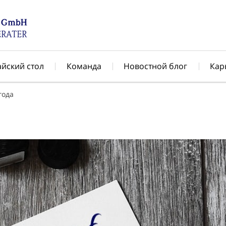
айский стол
Команда
Новостной блог
Кар
года