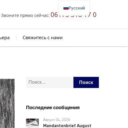
Русский
06173 318 17 0
Звоните прямо сейчас:
Deutsch
English
简体中文
ьера
Свяжитесь с нами
Найти:
Последние сообщения
Август 04, 2026
Mandantenbrief August