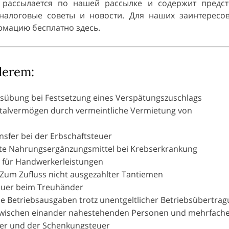
рассылается по нашей рассылке и содержит предс
налоговые советы и новости. Для наших заинтересо
рмацию бесплатно здесь.
derem:
ausübung bei Festsetzung eines Verspätungszuschlags
apitalvermögen durch vermeintliche Vermietung von
nsfer bei der Erbschaftsteuer
dnete Nahrungsergänzungsmittel bei Krebserkrankung
g für Handwerkerleistungen
Zum Zufluss nicht ausgezahlter Tantiemen
euer beim Treuhänder
e Betriebsausgaben trotz unentgeltlicher Betriebsübertra
zwischen einander nahestehenden Personen und mehrfach
uer und der Schenkungsteuer