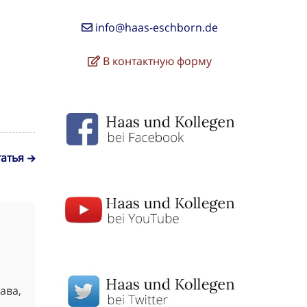
info@haas-eschborn.de
В контактную форму
атья
ава,