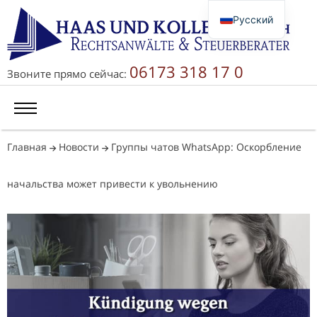
Русский
Deutsch
English
06173 318 17 0
Звоните прямо сейчас:
简体中文
Главная
Новости
Группы чатов WhatsApp: Оскорбление
начальства может привести к увольнению