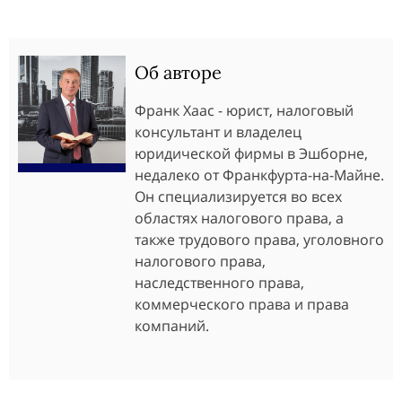
Об авторе
Франк Хаас - юрист, налоговый
консультант и владелец
юридической фирмы в Эшборне,
недалеко от Франкфурта-на-Майне.
Он специализируется во всех
областях налогового права, а
также трудового права, уголовного
налогового права,
наследственного права,
коммерческого права и права
компаний.