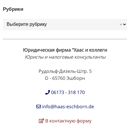
Рубрики
Рубрики
Юридическая фирма "Хаас и коллеги
Юристы и налоговые консультанты
Рудольф-Дизель-Штр. 5
D - 65760 Эшборн
06173 - 318 170
info@haas-eschborn.de
В контактную форму