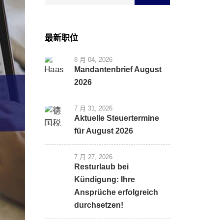
最新职位
8 月 04, 2026
Mandantenbrief August
2026
7 月 31, 2026
Aktuelle Steuertermine
für August 2026
7 月 27, 2026
Resturlaub bei
Kündigung: Ihre
Ansprüche erfolgreich
durchsetzen!