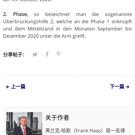
2. Phase,
so bezeichnet man die sogenannte
Überbrückungshilfe 2, welche an die Phase 1 anknüpft
und dem Mittelstand in den Monaten September bis
Dezember 2020 unter die Arm greift.
分享帖子：
上一篇
下一篇
关于作者
弗兰克-哈斯（Frank Haas）是一名律