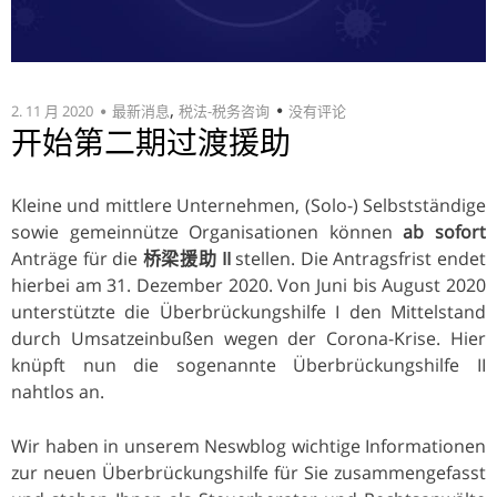
,
2. 11 月 2020
最新消息
税法-税务咨询
没有评论
开始第二期过渡援助
Kleine und mittlere Unternehmen, (Solo-) Selbstständige
sowie gemeinnütze Organisationen können
ab sofort
Anträge für die
桥梁援助 II
stellen. Die Antragsfrist endet
hierbei am 31. Dezember 2020. Von Juni bis August 2020
unterstützte die Überbrückungshilfe I den Mittelstand
durch Umsatzeinbußen wegen der Corona-Krise. Hier
knüpft nun die sogenannte Überbrückungshilfe II
nahtlos an.
Wir haben in unserem Neswblog wichtige Informationen
zur neuen Überbrückungshilfe für Sie zusammengefasst