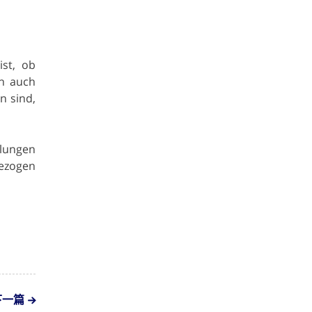
ist, ob
ch auch
n sind,
hlungen
gezogen
下一篇