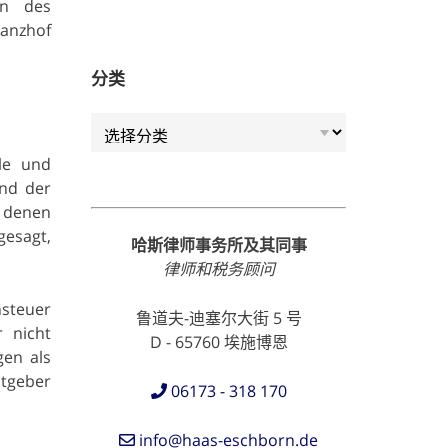
en des
nanzhof
分类
分类
le und
end der
n denen
gesagt,
哈斯律师事务所及其同事
律师和税务顾问
nsteuer
鲁道夫-迪塞尔大街 5 号
 nicht
D - 65760 埃施博恩
gen als
tgeber
06173 - 318 170
info@haas-eschborn.de