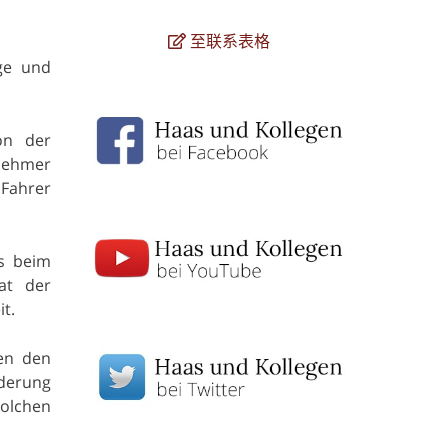
至联系表格
üge und
on der
tnehmer
 Fahrer
ss beim
at der
t.
gen den
rderung
solchen