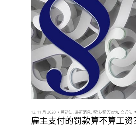
,
,
,
12. 11 月 2020
劳动法
最新消息
税法-税务咨询
交通法
雇主支付的罚款算不算工资