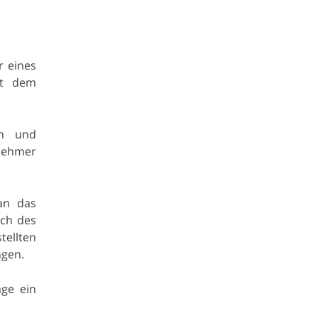
r eines
it dem
en und
tnehmer
an das
uch des
ellten
ngen.
äge ein