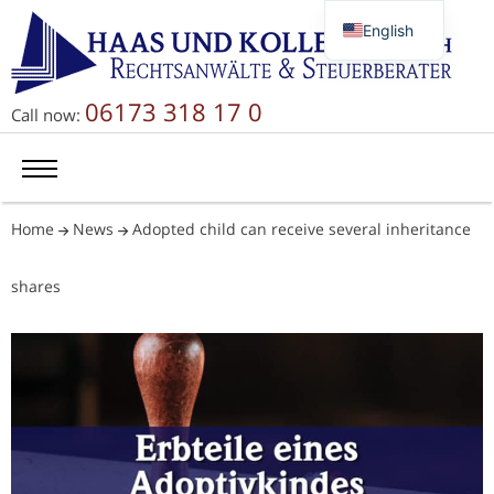
English
Deutsch
Русский
06173 318 17 0
Call now:
简体中文
Home
News
Adopted child can receive several inheritance
shares