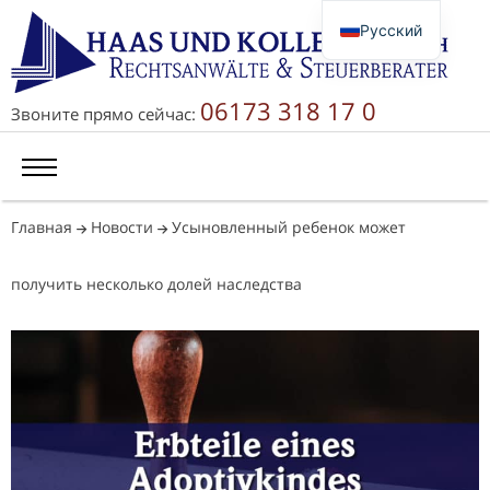
Русский
Deutsch
English
06173 318 17 0
Звоните прямо сейчас:
简体中文
Главная
Новости
Усыновленный ребенок может
получить несколько долей наследства