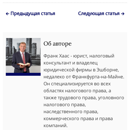
Предыдущая статья
Следующая статья
Об авторе
Франк Хаас - юрист, налоговый
консультант и владелец
юридической фирмы в Эшборне,
недалеко от Франкфурта-на-Майне.
Он специализируется во всех
областях налогового права, а
также трудового права, уголовного
налогового права,
наследственного права,
коммерческого права и права
компаний.