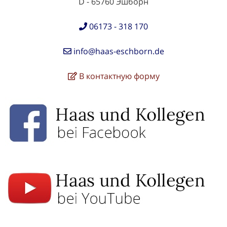
D - 65760 Эшборн
06173 - 318 170
info@haas-eschborn.de
В контактную форму