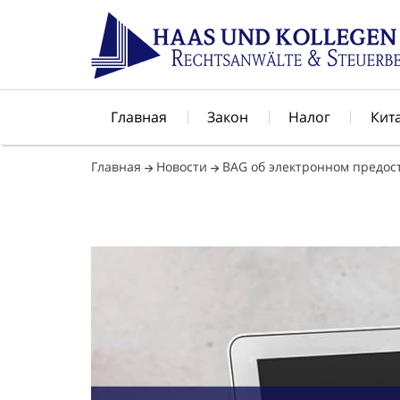
Главная
Закон
Налог
Кит
Главная
Новости
BAG об электронном предос