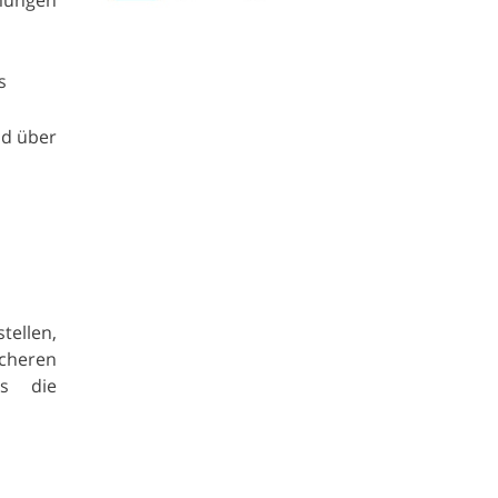
s
nd über
tellen,
icheren
ss die