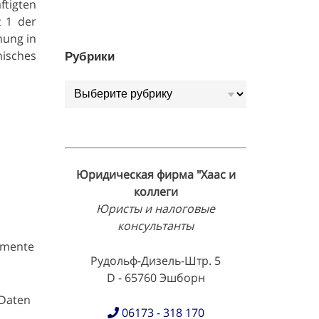
ftigten
z 1 der
nung in
nisches
Рубрики
Рубрики
Юридическая фирма "Хаас и
коллеги
Юристы и налоговые
консультанты
umente
Рудольф-Дизель-Штр. 5
D - 65760 Эшборн
 Daten
06173 - 318 170