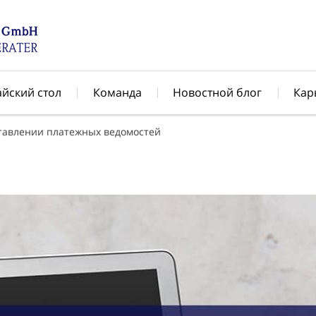
айский стол
Команда
Новостной блог
Кар
тавлении платежных ведомостей