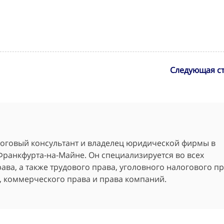
Следующая ст
алоговый консультант и владелец юридической фирмы в
Франкфурта-на-Майне. Он специализируется во всех
ава, а также трудового права, уголовного налогового пр
, коммерческого права и права компаний.