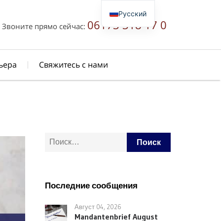
Русский
06173 318 17 0
Звоните прямо сейчас:
Deutsch
English
简体中文
ьера
Свяжитесь с нами
Найти:
Последние сообщения
Август 04, 2026
Mandantenbrief August