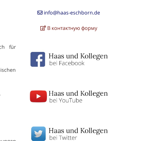
info@haas-eschborn.de
В контактную форму
ch für
sischen
.
mmungen