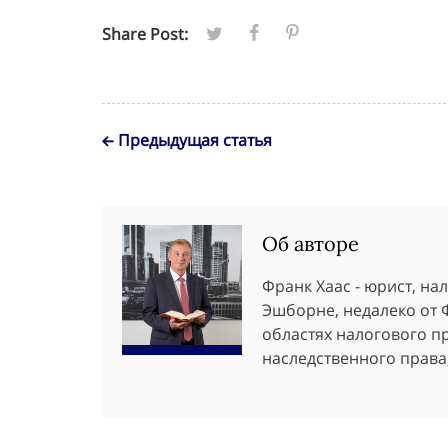
Share Post:
Предыдущая статья
Об авторе
Франк Хаас - юрист, н
Эшборне, недалеко от 
областях налогового пр
наследственного права