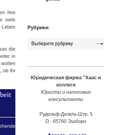
en ihre
r viele
am Leben
Рубрики
Рубрики
 was die
iter in
 wollen
 ob Ihr
Юридическая фирма "Хаас и
коллеги
Юристы и налоговые
beit
консультанты
Рудольф-Дизель-Штр. 5
D - 65760 Эшборн
tehende