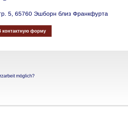
р. 5, 65760 Эшборн близ Франкфурта
В контактную форму
rzarbeit möglich?