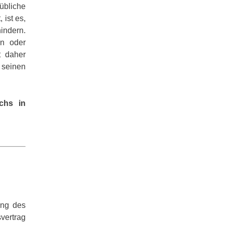
bliche
 ist es,
indern.
en oder
t daher
 seinen
chs in
ung des
vertrag