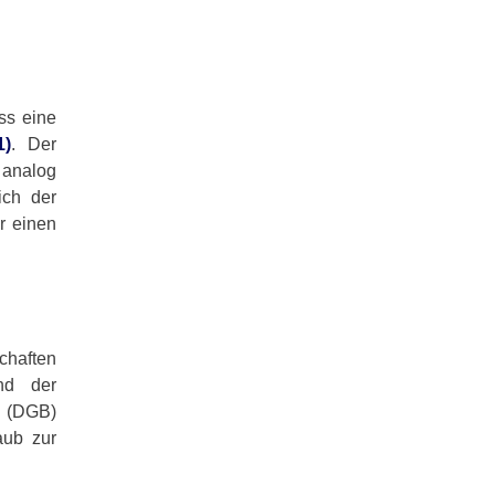
ss eine
1)
. Der
 analog
ich der
r einen
chaften
und der
s (DGB)
aub zur