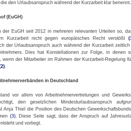
 die den Urlaubsanspruch während der Kurzarbeit klar benennt.
hof (EuGH)
h der EuGH seit 2012 in mehreren relevanten Urteilen so, da
rn Kurzarbeit nicht gegen europäisches Recht verstößt
(
h der Urlaubsanspruch auch während der Kurzarbeit zeitlich
rbeitnehmers. Dies hat Konstellationen zur Folge, in denen s
e, wenn der Mitarbeiter im Rahmen der Kurzarbeit-Regelung fü
(2)
.
eitnehmerverbänden in Deutschland
hland vor allem von Arbeitnehmervertretungen und Gewerks
chtigt, den gesetzlichen Mindesturlaubsanspruch aufgr
asst Anja Thiel die Position des Deutschen Gewerkschaftsbund
ammen
(3)
. Diese Seite sagt, dass der Anspruch auf Jahresurl
tsteht und vorliegt.