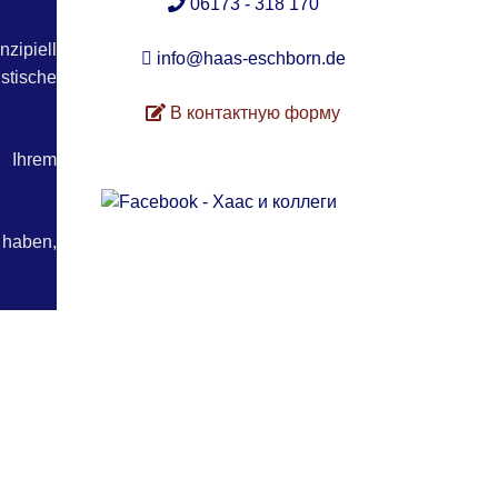
06173 - 318 170
zipiell
info@haas-eschborn.de
stische
В контактную форму
u Ihrem
 haben,