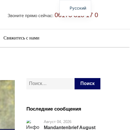
Русский
06173 318 17 0
Звоните прямо сейчас:
Deutsch
English
简体中文
Свяжитесь с нами
Найти:
Последние сообщения
Август 04, 2026
Mandantenbrief August