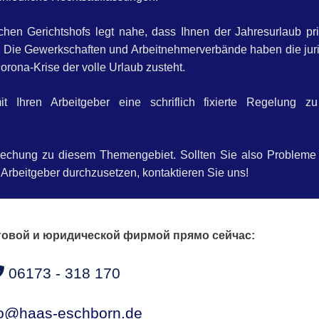
en Gerichtshofs legt nahe, dass Ihnen der Jahresurlaub prin
. Die Gewerkschaften und Arbeitnehmerverbände haben die juri
orona-Krise der volle Urlaub zusteht.
t Ihren Arbeitgeber eine schriflich fixierte Regelung z
rechung zu diesem Themengebiet. Sollten Sie also Probleme
 Arbeitgeber durchzusetzen, kontaktieren Sie uns!
говой и юридической фирмой прямо сейчас:
06173 - 318 170
o@haas-eschborn.de