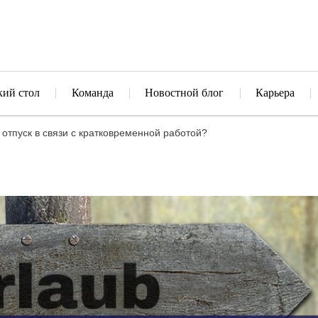
кий стол
Команда
Новостной блог
Карьера
отпуск в связи с кратковременной работой?