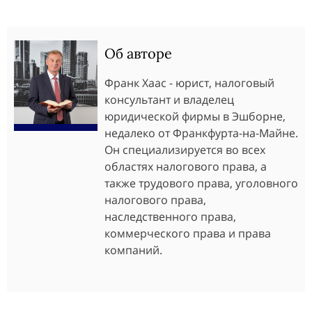
Об авторе
Франк Хаас - юрист, налоговый
консультант и владелец
юридической фирмы в Эшборне,
недалеко от Франкфурта-на-Майне.
Он специализируется во всех
областях налогового права, а
также трудового права, уголовного
налогового права,
наследственного права,
коммерческого права и права
компаний.