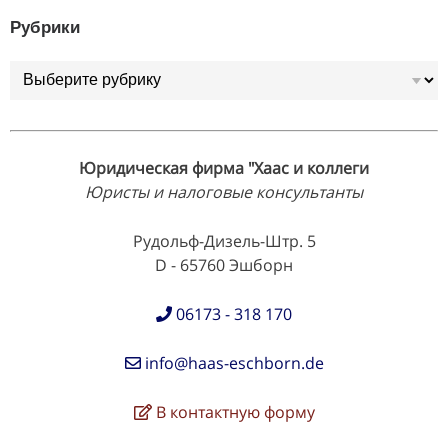
Рубрики
Рубрики
Юридическая фирма "Хаас и коллеги
Юристы и налоговые консультанты
Рудольф-Дизель-Штр. 5
D - 65760 Эшборн
06173 - 318 170
info@haas-eschborn.de
В контактную форму