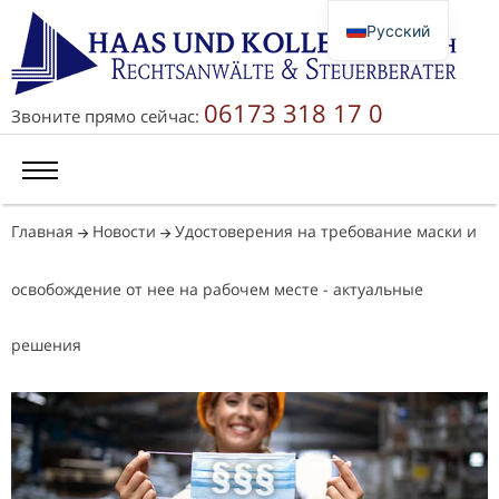
Русский
Deutsch
English
06173 318 17 0
Звоните прямо сейчас:
简体中文
Главная
Новости
Удостоверения на требование маски и
освобождение от нее на рабочем месте - актуальные
решения