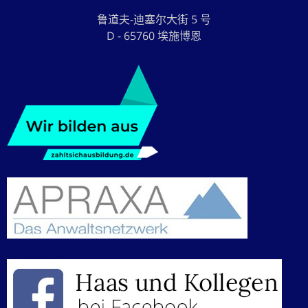
鲁道夫-迪塞尔大街 5 号
D - 65760 埃施博恩