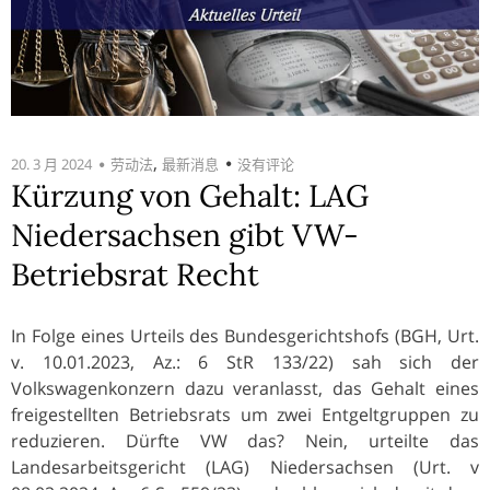
,
20. 3 月 2024
劳动法
最新消息
没有评论
Kürzung von Gehalt: LAG
Niedersachsen gibt VW-
Betriebsrat Recht
In Folge eines Urteils des Bundesgerichtshofs (BGH, Urt.
v. 10.01.2023, Az.: 6 StR 133/22) sah sich der
Volkswagenkonzern dazu veranlasst, das Gehalt eines
freigestellten Betriebsrats um zwei Entgeltgruppen zu
reduzieren. Dürfte VW das? Nein, urteilte das
Landesarbeitsgericht (LAG) Niedersachsen (Urt. v