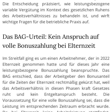
Die Entscheidung präzisiert, wie leistungsbezogene
variable Vergütung im Kontext des gesetzlichen Ruhens
des Arbeitsverhältnisses zu behandeln ist, und wirft
wichtige Fragen für die betriebliche Praxis auf.
Das BAG-Urteil: Kein Anspruch auf
volle Bonuszahlung bei Elternzeit
Im Streitfall ging es um einen Arbeitnehmer, der in 2022
Elternzeit genommen hatte und für dieses Jahr eine
leistungsbezogene Bonuszahlung beanspruchte. Das
BAG entschied, dass der Arbeitgeber den Bonusanteil
für die Zeiten der Elternzeit rechtmäßig gekürzt hat, weil
das Arbeitsverhältnis in diesen Phasen kraft Gesetzes
ruht und kein Entgeltanspruch besteht. Die
Voraussetzung für eine volle Bonuszahlung sei, dass die
Leistung im entsprechenden Zeitraum erbracht wurde.