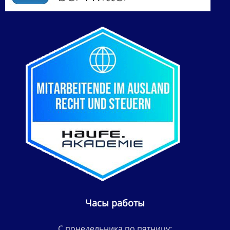
Часы работы
С понедельника по пятницу: