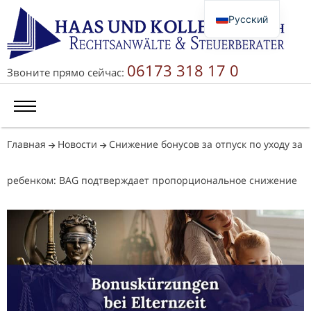
Русский
Deutsch
English
06173 318 17 0
Звоните прямо сейчас:
简体中文
Главная
Новости
Снижение бонусов за отпуск по уходу за
ребенком: BAG подтверждает пропорциональное снижение