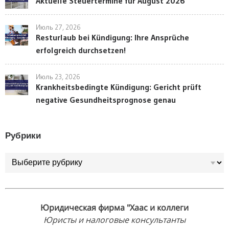
Aktuelle Steuertermine für August 2026
Июль 27, 2026
Resturlaub bei Kündigung: Ihre Ansprüche
erfolgreich durchsetzen!
Июль 23, 2026
Krankheitsbedingte Kündigung: Gericht prüft
negative Gesundheitsprognose genau
Рубрики
Рубрики
Юридическая фирма "Хаас и коллеги
Юристы и налоговые консультанты