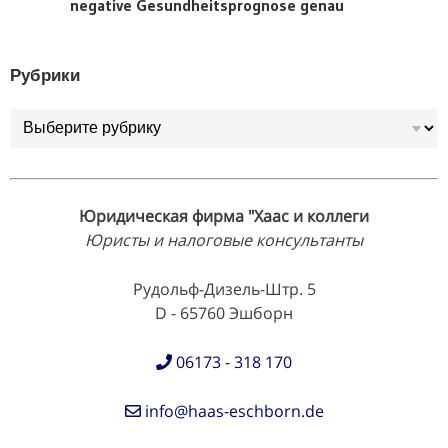
negative Gesundheitsprognose genau
Рубрики
Рубрики
Юридическая фирма "Хаас и коллеги
Юристы и налоговые консультанты
Рудольф-Дизель-Штр. 5
D - 65760 Эшборн
06173 - 318 170
info@haas-eschborn.de