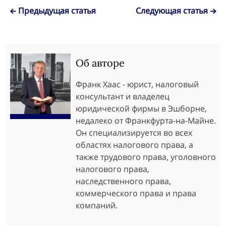
Предыдущая статья
Следующая статья
Об авторе
Франк Хаас - юрист, налоговый
консультант и владелец
юридической фирмы в Эшборне,
недалеко от Франкфурта-на-Майне.
Он специализируется во всех
областях налогового права, а
также трудового права, уголовного
налогового права,
наследственного права,
коммерческого права и права
компаний.