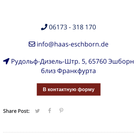
06173 - 318 170
info@haas-eschborn.de
Рудольф-Дизель-Штр. 5, 65760 Эшборн
близ Франкфурта
В контактную форму
Share Post: