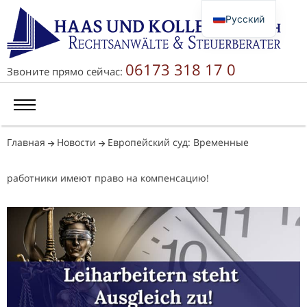
Русский
Deutsch
English
06173 318 17 0
Звоните прямо сейчас:
简体中文
Главная
Новости
Европейский суд: Временные
работники имеют право на компенсацию!