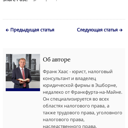
Предыдущая статья
Следующая статья
Об авторе
Франк Хаас - юрист, налоговый
консультант и владелец
юридической фирмы в Эшборне,
недалеко от Франкфурта-на-Майне.
Он специализируется во всех
областях налогового права, а
также трудового права, уголовного
налогового права,
наследственного права,