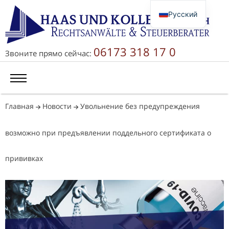
Русский
Deutsch
English
06173 318 17 0
Звоните прямо сейчас:
简体中文
Главная
Новости
Увольнение без предупреждения
возможно при предъявлении поддельного сертификата о
прививках