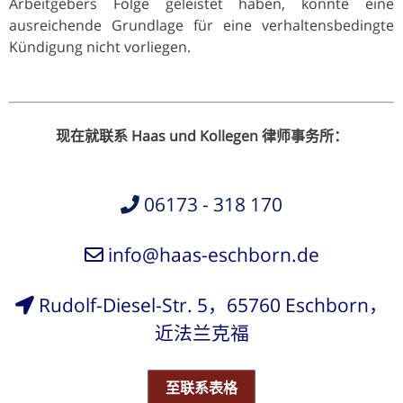
Arbeitgebers Folge geleistet haben, könnte eine
ausreichende Grundlage für eine verhaltensbedingte
Kündigung nicht vorliegen.
现在就联系 Haas und Kollegen 律师事务所：
06173 - 318 170
info@haas-eschborn.de
Rudolf-Diesel-Str. 5，65760 Eschborn，
近法兰克福
至联系表格