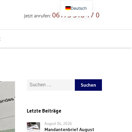
Deutsch
06173 318 17 0
Jetzt anrufen:
English
Русский
简体中文
t
Suche nach:
Letzte Beiträge
August 04, 2026
Mandantenbrief August