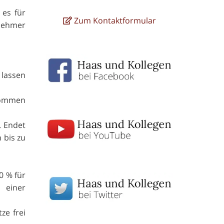
 es für
Zum Kontaktformular
tnehmer
 lassen
enommen
. Endet
 bis zu
0 % für
 einer
ze frei