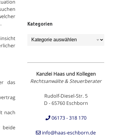
tuation
rsuchen
elcher
.
Kategorien
Kategorien
insicht
rlicher
Kanzlei Haas und Kollegen
Rechtsanwälte & Steuerberater
er das
Rudolf-Diesel-Str. 5
vertrag
D - 65760 Eschborn
lt nach
06173 - 318 170
r beide
info@haas-eschborn.de