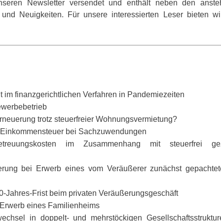
nseren Newsletter versendet und enthält neben den anst
s und Neuigkeiten. Für unsere interessierten Leser bieten wi
cht im finanzgerichtlichen Verfahren in Pandemiezeiten
Gewerbebetrieb
rneuerung trotz steuerfreier Wohnungsvermietung?
er Einkommensteuer bei Sachzuwendungen
reuungskosten im Zusammenhang mit steuerfrei gez
ßerung bei Erwerb eines vom Veräußerer zunächst gepachte
0-Jahres-Frist beim privaten Veräußerungsgeschäft
 Erwerb eines Familienheims
wechsel in doppelt- und mehrstöckigen Gesellschaftsstruktu