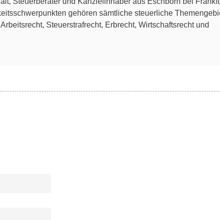
lt, Steuerberater und Kanzleiinhaber aus Eschborn bei Frankfu
keitsschwerpunkten gehören sämtliche steuerliche Themengebi
rbeitsrecht, Steuerstrafrecht, Erbrecht, Wirtschaftsrecht und