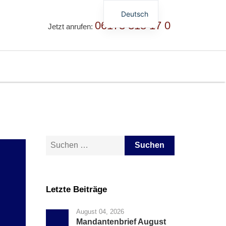
Deutsch
06173 318 17 0
Jetzt anrufen:
English
Русский
简体中文
Suche nach:
Letzte Beiträge
August 04, 2026
Mandantenbrief August