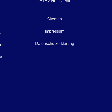
DATEV Help Center
Sitemap
Impressum
6
Datenschutzerklärung
.de
ar