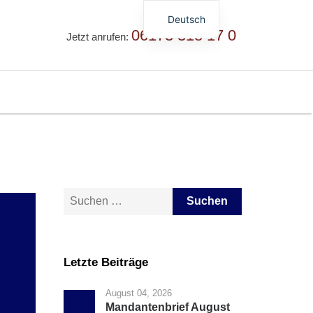
Deutsch
06173 318 17 0
Jetzt anrufen:
English
Русский
简体中文
Suche nach:
Letzte Beiträge
August 04, 2026
Mandantenbrief August