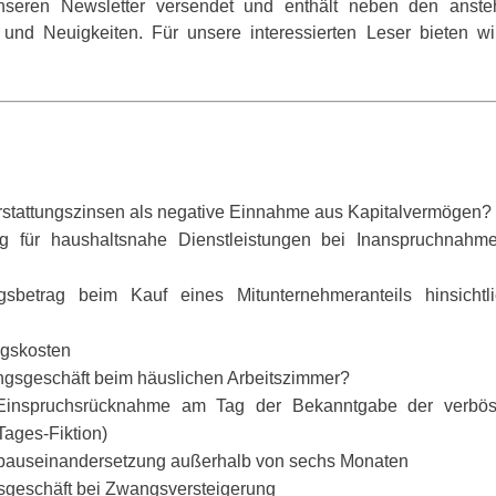
nseren Newsletter versendet und enthält neben den anst
s und Neuigkeiten. Für unsere interessierten Leser bieten wi
Erstattungszinsen als negative Einnahme aus Kapitalvermögen?
ung für haushaltsnahe Dienstleistungen bei Inanspruchnahm
zugsbetrag beim Kauf eines Mitunternehmeranteils hinsichtl
ngskosten
rungsgeschäft beim häuslichen Arbeitszimmer?
n Einspruchsrücknahme am Tag der Bekanntgabe der verbö
Tages-Fiktion)
Erbauseinandersetzung außerhalb von sechs Monaten
gsgeschäft bei Zwangsversteigerung